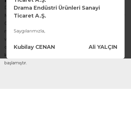
Drama Endüstri Ürünleri Sanayi
Drama Group Şirketleri olan Drama Kimya ve Drama
Ticaret A.Ş.
Makine, Hasanağa OSB de, Drama Endüstri Gebze Güzeller
OSB de, 50'ye yakın satış ve servis konusunda uzman
Saygılarımızla,
mühendis ve toplamda 70 kişilik kadrosuyla hizmet
vermektedir. Drama Kimya olarak, 2003 yılında başta
Kubilay CENAN
Ali YALÇIN
otomotiv, makine ve metal sektörüne yönelik sanayi
kimyasalları satış ve teknik servis hizmeti vererek
başlamıştır.